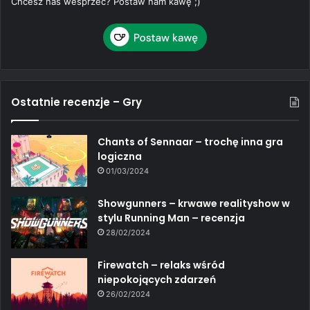
Chcesz nas wesprzeć? Postaw nam kawę ;)
Ostatnie recenzje – Gry
Chants of Sennaar – trochę inna gra
logiczna
01/03/2024
Showgunners – krwawe realityshow w
stylu Running Man – recenzja
28/02/2024
Firewatch – relaks wśród
niepokojących zdarzeń
26/02/2024