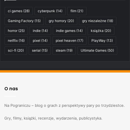
ci games
(28)
cyberpunk
(14)
film
(21)
Gaming Factory
(15)
gry horrory
(20)
gry niezależne
(18)
horror
(25)
indie
(14)
indie games
(14)
książka
(20)
netflix
(16)
pixel
(14)
pixel heaven
(17)
PlayWay
(13)
sci-fi
(20)
serial
(15)
steam
(19)
Ultimate Games
(50)
O nas
Na Pograniczu – blog o grach z perspektywy pary po trzydziestce.
Gry, filmy, książki, recenzje, wydarzenia, publicystyka.