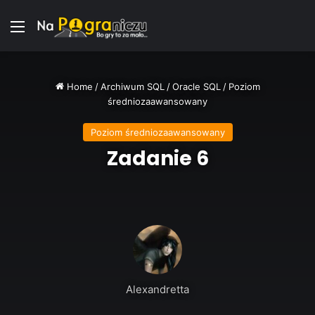
Menu
Home
/
Archiwum SQL
/
Oracle SQL
/
Poziom
średniozaawansowany
Poziom średniozaawansowany
Zadanie 6
Alexandretta