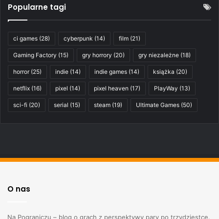
Popularne tagi
ci games
(28)
cyberpunk
(14)
film
(21)
Gaming Factory
(15)
gry horrory
(20)
gry niezależne
(18)
horror
(25)
indie
(14)
indie games
(14)
książka
(20)
netflix
(16)
pixel
(14)
pixel heaven
(17)
PlayWay
(13)
sci-fi
(20)
serial
(15)
steam
(19)
Ultimate Games
(50)
O nas
Na Pograniczu – blog o grach z perspektywy pary po trzydziestce.