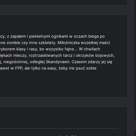
cy, z zapałem i piekielnymi ognikami w oczach biega po
ne zombie czy inne szkielety. Miłośniczka wszelkiej maści
borem klasy i rasy, bo wszystko fajne... W chwilach
więkach mieczy, roztrzaskiwanych tarcz i okrzyków bojowych,
j, niegościnnej, odległej Skandynawii. Czasem zdarzy jej się
awet w FPP, ale tylko na easy, żeby nie psuć sobie