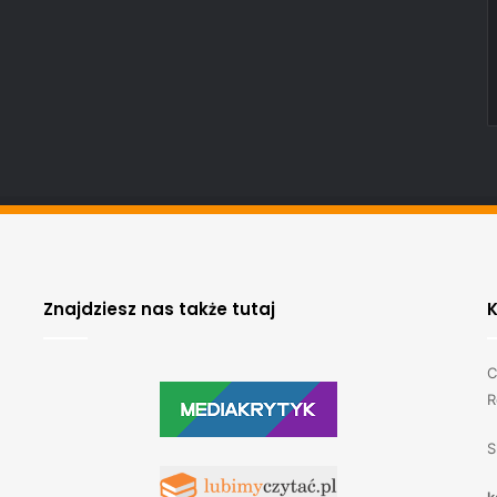
Znajdziesz nas także tutaj
C
R
S