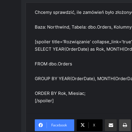
Chcemy sprawdzić, ile zamówień było złożony
Baza: Northwind, Tabela: dbo.Orders, Kolumny
[spoiler title=’Rozwiązanie’ collapse_link=’true’
SELECT YEAR(OrderDate) as Rok, MONTH(Orde
FROM dbo.Orders
GROUP BY YEAR(OrderDate), MONTH(OrderDa
ORDER BY Rok, Miesiac;
[/spoiler]
Share via Email
Prin
Facebook
X