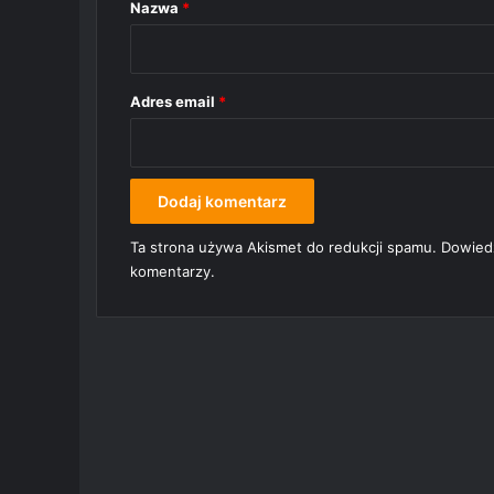
r
Nazwa
*
z
*
Adres email
*
Ta strona używa Akismet do redukcji spamu.
Dowiedz
komentarzy.