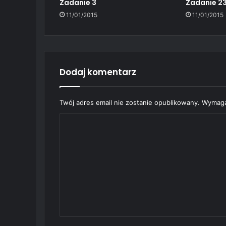
Zadanie 3
Zadanie 2
11/01/2015
11/01/2015
Dodaj komentarz
Twój adres email nie zostanie opublikowany.
Wymaga
K
o
m
e
n
t
a