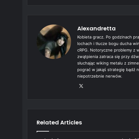
Alexandretta
Kobieta gracz. Po godzinach pra
lochach i tłucze bogu ducha win
cRPG. Notoryczne problemy z wy
zwątpienia zatraca się przy dź
słuchając wiking metalu z zimne
pograć w jakąś strategię bądź n
niepotrzebnie nerwów.
X
Related Articles