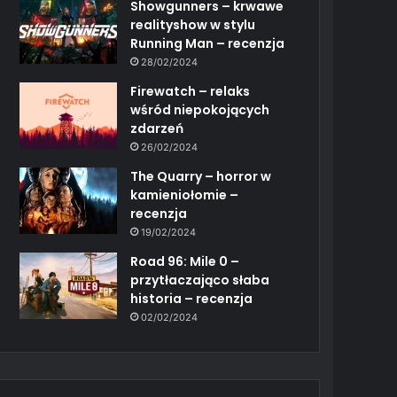
Showgunners – krwawe
realityshow w stylu
Running Man – recenzja
28/02/2024
Firewatch – relaks
wśród niepokojących
zdarzeń
26/02/2024
The Quarry – horror w
kamieniołomie –
recenzja
19/02/2024
Road 96: Mile 0 –
przytłaczająco słaba
historia – recenzja
02/02/2024