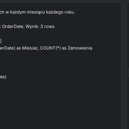
ch w każdym miesiącu każdego roku.
: OrderDate, Wynik: 3 rows
]
rDate) as Miesiac, COUNT(*) as Zamowienia
te)
t