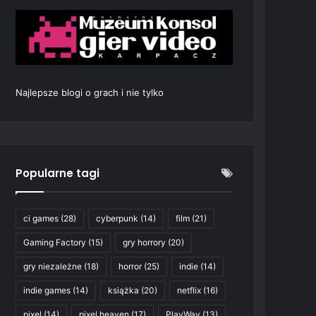
Najlepsze blogi o grach i nie tylko
Popularne tagi
ci games
(28)
cyberpunk
(14)
film
(21)
Gaming Factory
(15)
gry horrory
(20)
gry niezależne
(18)
horror
(25)
indie
(14)
indie games
(14)
książka
(20)
netflix
(16)
pixel
(14)
pixel heaven
(17)
PlayWay
(13)