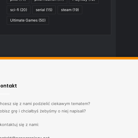
sci-fi
(20)
serial
(15)
steam
(19)
Ultimate Games
(50)
Kontakt
hcesz się z nami podzielić ciekawym tematem?
obisz grę i chciałbyś żebyśmy o niej napisali?
kontaktuj się z nami: