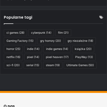
Popularne tagi
ci games
(28)
cyberpunk
(14)
film
(21)
Gaming Factory
(15)
gry horrory
(20)
gry niezależne
(18)
horror
(25)
indie
(14)
indie games
(14)
książka
(20)
netflix
(16)
pixel
(14)
pixel heaven
(17)
PlayWay
(13)
sci-fi
(20)
serial
(15)
steam
(19)
Ultimate Games
(50)
O nas