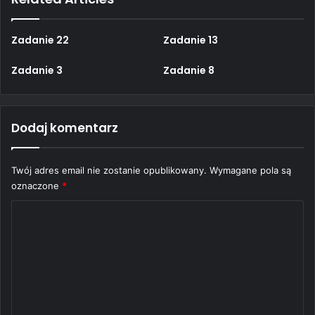
Zadanie 22
Zadanie 13
Zadanie 3
Zadanie 8
Dodaj komentarz
Twój adres email nie zostanie opublikowany.
Wymagane pola są
oznaczone
*
K
o
m
e
n