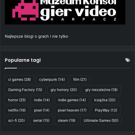
Najlepsze blogi o grach i nie tylko
Popularne tagi
ci games
(28)
cyberpunk
(14)
film
(21)
Gaming Factory
(15)
gry horrory
(20)
gry niezależne
(18)
horror
(25)
indie
(14)
indie games
(14)
książka
(20)
netflix
(16)
pixel
(14)
pixel heaven
(17)
PlayWay
(13)
sci-fi
(20)
serial
(15)
steam
(19)
Ultimate Games
(50)