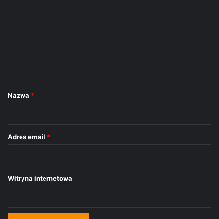
o
m
e
n
t
a
r
Nazwa
*
z
*
Adres email
*
Witryna internetowa