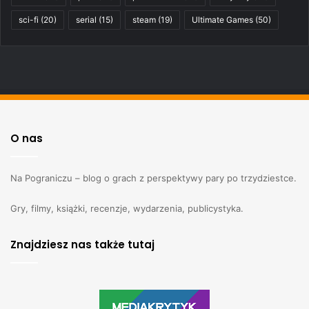
sci-fi
(20)
serial
(15)
steam
(19)
Ultimate Games
(50)
O nas
Na Pograniczu – blog o grach z perspektywy pary po trzydziestce.
Gry, filmy, książki, recenzje, wydarzenia, publicystyka.
Znajdziesz nas także tutaj