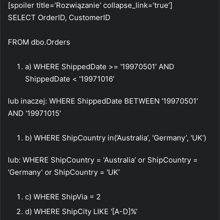
[spoiler title=’Rozwiązanie’ collapse_link=’true’]
SELECT OrderID, CustomerID
FROM dbo.Orders
a) WHERE ShippedDate >= '19970501′ AND
ShippedDate < '19971016′
lub inaczej: WHERE ShippedDate BETWEEN '19970501′
AND '19971015′
b) WHERE ShipCountry in(’Australia’, 'Germany’, 'UK’)
lub: WHERE ShipCountry = 'Australia’ or ShipCountry =
'Germany’ or ShipCountry = 'UK’
c) WHERE ShipVia = 2
d) WHERE ShipCity LIKE '[A-D]%’