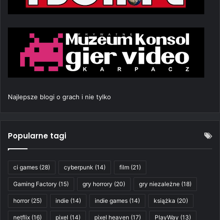
Najlepsze blogi o grach i nie tylko
Popularne tagi
ci games
(28)
cyberpunk
(14)
film
(21)
Gaming Factory
(15)
gry horrory
(20)
gry niezależne
(18)
horror
(25)
indie
(14)
indie games
(14)
książka
(20)
netflix
(16)
pixel
(14)
pixel heaven
(17)
PlayWay
(13)