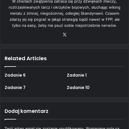
W chwilach zwątpienia zatraca się przy dźwiękach mieczy,
roztrzaskiwanych tarcz i okrzyków bojowych, słuchając wiking
metalu z zimnej, niegościnnej, odległej Skandynawii. Czasem
zdarzy jej się pograć w jakąś strategię bądź nawet w FPP, ale
tylko na easy, żeby nie psuć sobie niepotrzebnie nerwów.
X
Related Articles
Zadanie 6
Zadanie 1
Zadanie 7
Zadanie 10
Dodaj komentarz
Twój adres email nie zostanie opublikowany.
Wymagane pola są