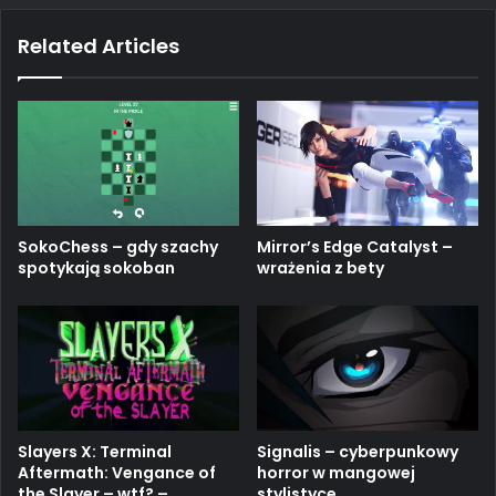
bo
ub
ra
h
ok
e
m
Related Articles
Mirror’s Edge Catalyst –
SokoChess – gdy szachy
wrażenia z bety
spotykają sokoban
Slayers X: Terminal
Signalis – cyberpunkowy
Aftermath: Vengance of
horror w mangowej
the Slayer – wtf? –
stylistyce