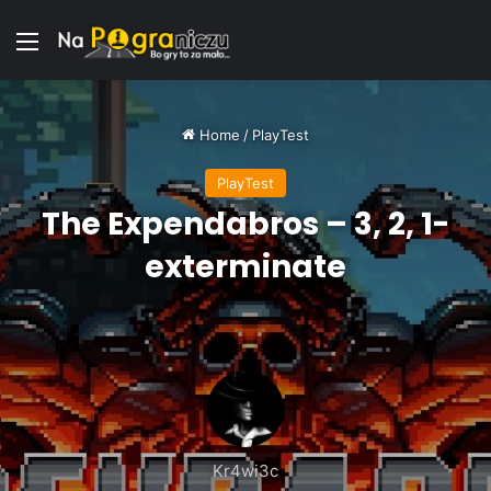
Menu
Home
/
PlayTest
PlayTest
The Expendabros – 3, 2, 1-
exterminate
Kr4wi3c