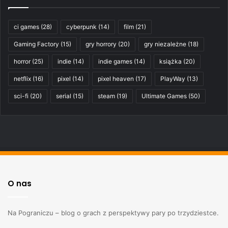
ci games
(28)
cyberpunk
(14)
film
(21)
Gaming Factory
(15)
gry horrory
(20)
gry niezależne
(18)
horror
(25)
indie
(14)
indie games
(14)
książka
(20)
netflix
(16)
pixel
(14)
pixel heaven
(17)
PlayWay
(13)
sci-fi
(20)
serial
(15)
steam
(19)
Ultimate Games
(50)
O nas
Na Pograniczu – blog o grach z perspektywy pary po trzydziestce.