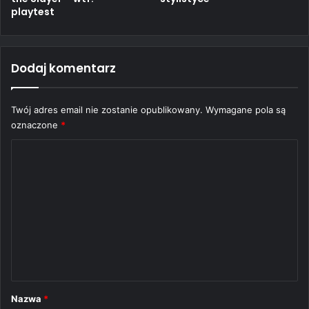
playtest
Dodaj komentarz
Twój adres email nie zostanie opublikowany.
Wymagane pola są
oznaczone
*
K
o
m
e
n
t
a
r
Nazwa
*