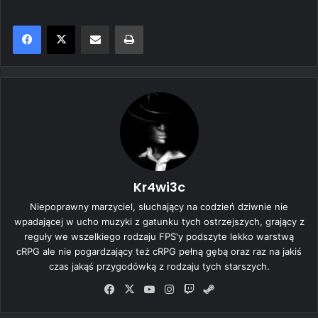
Share via Email
Print
Kr4wi3c
Niepoprawny marzyciel, słuchający na codzień dziwnie nie
wpadającej w ucho muzyki z gatunku tych ostrzejszych, grający z
reguły we wszelkiego rodzaju FPS'y podszyte lekko warstwą
cRPG ale nie pogardzający też cRPG pełną gębą oraz raz na jakiś
czas jakąś przygodówką z rodzaju tych starszych.
Fa
X
Yo
Ins
Tw
Ste
ce
uT
tag
itc
am