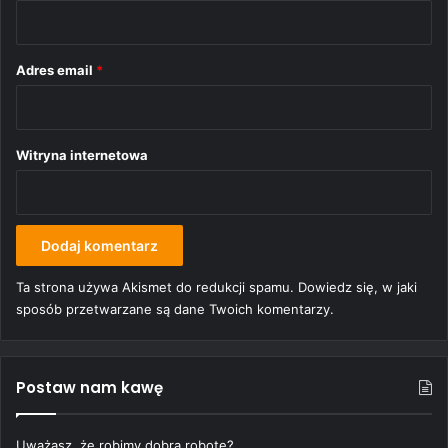
z
*
Adres email
*
Witryna internetowa
Ta strona używa Akismet do redukcji spamu.
Dowiedz się, w jaki
sposób przetwarzane są dane Twoich komentarzy.
Postaw nam kawę
Uważasz, że robimy dobrą robotę?