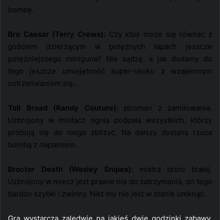
bombę.
Bro Caesar (Terry Crews):
Czy ktoś może się równać z
gościem dzierżącym w potężnych łapach jeszcze
potężniejszego miniguna? Nie sądzę, a jak dodamy do
tego jeszcze umiejętność super-skoku z wzajemnym
ostrzeliwaniem się…
Toll Broad (Randy Couture):
piroman z zamiłowania.
Uzbrojony w miotacz ognia podpala wszystkich, którzy
próbują się do niego zbliżyć. Na dalszy dystans rzuca
bombą z napalmem.
Broctor Death (Wesley Snipes):
mistrz broni białej.
Uzbrojony w miecz jest prawie nie do zatrzymania, do tego
bardzo szybki i zwinny. Nikt mu nie jest w stanie umknąć.
Gra wystarcza zaledwie na jakieś dwie godzinki zabawy.