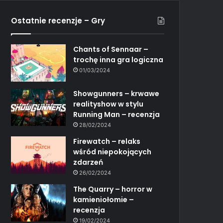
Ostatnie recenzje – Gry
Chants of Sennaar –
trochę inna gra logiczna
01/03/2024
Showgunners – krwawe
realityshow w stylu
Running Man – recenzja
28/02/2024
Firewatch – relaks
wśród niepokojących
zdarzeń
26/02/2024
The Quarry – horror w
kamieniołomie –
recenzja
19/02/2024