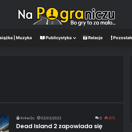
Książka | Muzyka
Publicystyka
Relacje
Pozostał
Kr4wi3c
02/03/2023
0
675
Dead Island 2 zapowiada się