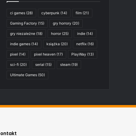
ci games
(28)
cyberpunk
(14)
film
(21)
Gaming Factory
(15)
gry horrory
(20)
gry niezależne
(18)
horror
(25)
indie
(14)
indie games
(14)
książka
(20)
netflix
(16)
pixel
(14)
pixel heaven
(17)
PlayWay
(13)
sci-fi
(20)
serial
(15)
steam
(19)
Ultimate Games
(50)
Kontakt