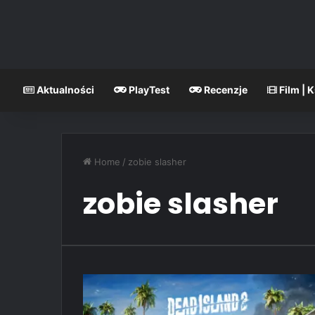
Aktualności
PlayTest
Recenzje
Film | 
Home
/
zobie slasher
zobie slasher