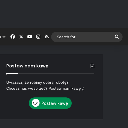
Facebook
X
YouTube
Instagram
RSS
Sea
e
for
Postaw nam kawę
Uważasz, że robimy dobrą robotę?
Chcesz nas wesprzeć? Postaw nam kawę ;)