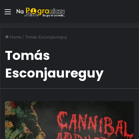
Menu
Home
/
Tomás Esconjaureguy
Tomás
Esconjaureguy