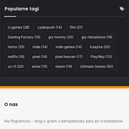
Popularne tagi
ci games
(28)
cyberpunk
(14)
film
(21)
Gaming Factory
(15)
gry horrory
(20)
gry niezależne
(18)
horror
(25)
indie
(14)
indie games
(14)
książka
(20)
netflix
(16)
pixel
(14)
pixel heaven
(17)
PlayWay
(13)
sci-fi
(20)
serial
(15)
steam
(19)
Ultimate Games
(50)
O nas
Na Pograniczu – blog o grach z perspektywy pary po trzydziestce.