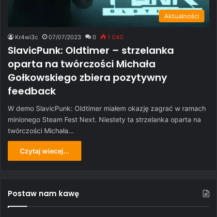
Aktualności
Kr4wi3c
07/07/2023
0
1 040
SlavicPunk: Oldtimer – strzelanka
oparta na twórczości Michała
Gołkowskiego zbiera pozytywny
feedback
W demo SlavicPunk: Oldtimer miałem okazję zagrać w ramach
minionego Steam Fest Next. Niestety ta strzelanka oparta na
twórczości Michała…
Czytaj wiecej...
Postaw nam kawę