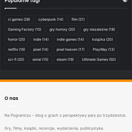
Popularne tagi
ci games
(28)
cyberpunk
(14)
film
(21)
Gaming Factory
(15)
gry horrory
(20)
gry niezależne
(18)
horror
(25)
indie
(14)
indie games
(14)
książka
(20)
netflix
(16)
pixel
(14)
pixel heaven
(17)
PlayWay
(13)
sci-fi
(20)
serial
(15)
steam
(19)
Ultimate Games
(50)
O nas
Na Pograniczu – blog o grach z perspektywy pary po trzydziestce.
Gry, filmy, książki, recenzje, wydarzenia, publicystyka.