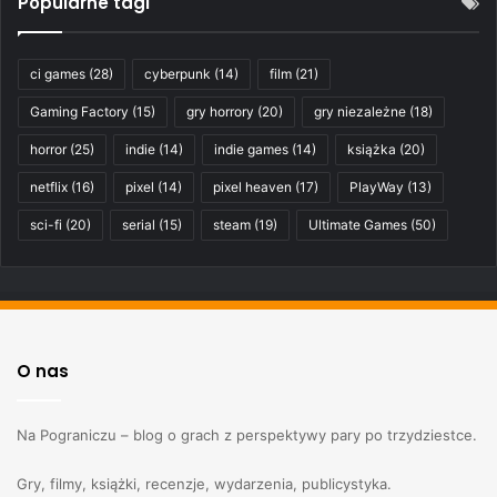
Popularne tagi
ci games
(28)
cyberpunk
(14)
film
(21)
Gaming Factory
(15)
gry horrory
(20)
gry niezależne
(18)
horror
(25)
indie
(14)
indie games
(14)
książka
(20)
netflix
(16)
pixel
(14)
pixel heaven
(17)
PlayWay
(13)
sci-fi
(20)
serial
(15)
steam
(19)
Ultimate Games
(50)
O nas
Na Pograniczu – blog o grach z perspektywy pary po trzydziestce.
Gry, filmy, książki, recenzje, wydarzenia, publicystyka.