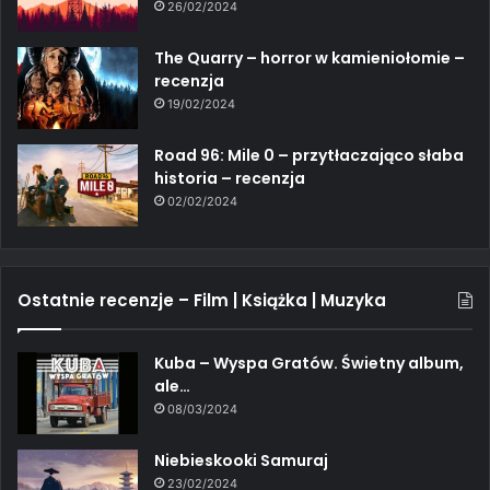
26/02/2024
The Quarry – horror w kamieniołomie –
recenzja
19/02/2024
Road 96: Mile 0 – przytłaczająco słaba
historia – recenzja
02/02/2024
Ostatnie recenzje – Film | Książka | Muzyka
Kuba – Wyspa Gratów. Świetny album,
ale…
08/03/2024
Niebieskooki Samuraj
23/02/2024