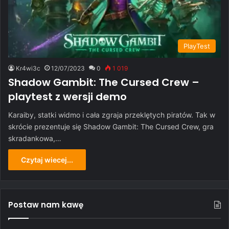
PlayTest
Kr4wi3c
12/07/2023
0
1 019
Shadow Gambit: The Cursed Crew –
playtest z wersji demo
Karaiby, statki widmo i cała zgraja przeklętych piratów. Tak w
skrócie prezentuje się Shadow Gambit: The Cursed Crew, gra
skradankowa,…
Czytaj wiecej...
Postaw nam kawę