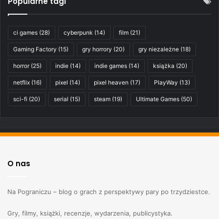
Popularne tagi
ci games
(28)
cyberpunk
(14)
film
(21)
Gaming Factory
(15)
gry horrory
(20)
gry niezależne
(18)
horror
(25)
indie
(14)
indie games
(14)
książka
(20)
netflix
(16)
pixel
(14)
pixel heaven
(17)
PlayWay
(13)
sci-fi
(20)
serial
(15)
steam
(19)
Ultimate Games
(50)
O nas
Na Pograniczu – blog o grach z perspektywy pary po trzydziestce.
Gry, filmy, książki, recenzje, wydarzenia, publicystyka.