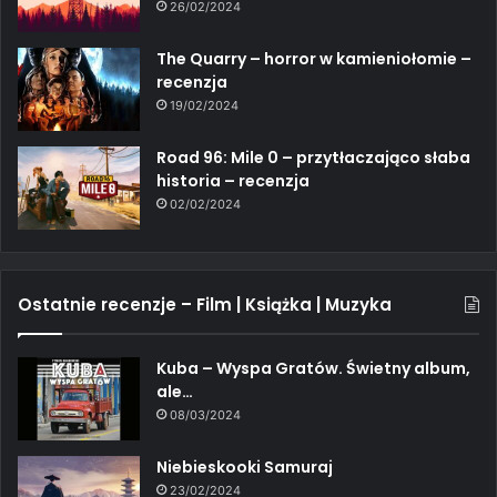
26/02/2024
The Quarry – horror w kamieniołomie –
recenzja
19/02/2024
Road 96: Mile 0 – przytłaczająco słaba
historia – recenzja
02/02/2024
Ostatnie recenzje – Film | Książka | Muzyka
Kuba – Wyspa Gratów. Świetny album,
ale…
08/03/2024
Niebieskooki Samuraj
23/02/2024