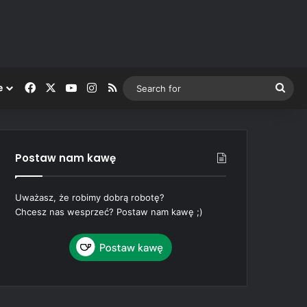
Facebook
X
YouTube
Instagram
RSS
Sea
e
for
Postaw nam kawę
Uważasz, że robimy dobrą robotę?
Chcesz nas wesprzeć? Postaw nam kawę ;)