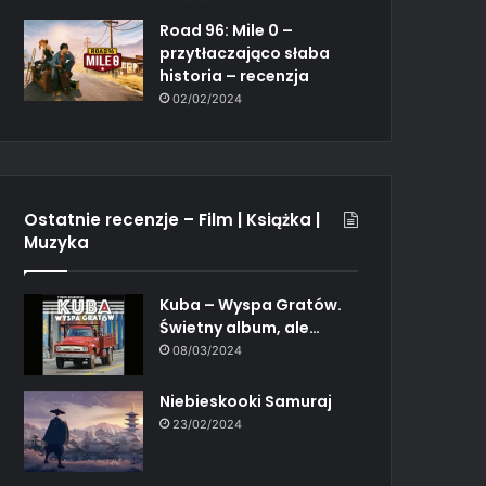
Road 96: Mile 0 –
przytłaczająco słaba
historia – recenzja
02/02/2024
Ostatnie recenzje – Film | Książka |
Muzyka
Kuba – Wyspa Gratów.
Świetny album, ale…
08/03/2024
Niebieskooki Samuraj
23/02/2024