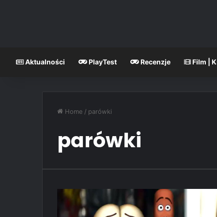
Aktualności
PlayTest
Recenzje
Film | 
Home
/
parówki
parówki