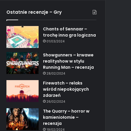
Ostatnie recenzje – Gry
Chants of Sennaar –
trochę inna gra logiczna
01/03/2024
Showgunners – krwawe
realityshow w stylu
Running Man – recenzja
28/02/2024
Firewatch – relaks
wśród niepokojących
zdarzeń
26/02/2024
The Quarry – horror w
kamieniołomie –
recenzja
19/02/2024