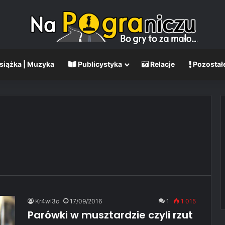
Książka | Muzyka
Publicystyka
Relacje
Pozostał
Kr4wi3c
17/09/2016
1
1 015
Parówki w musztardzie czyli rzut