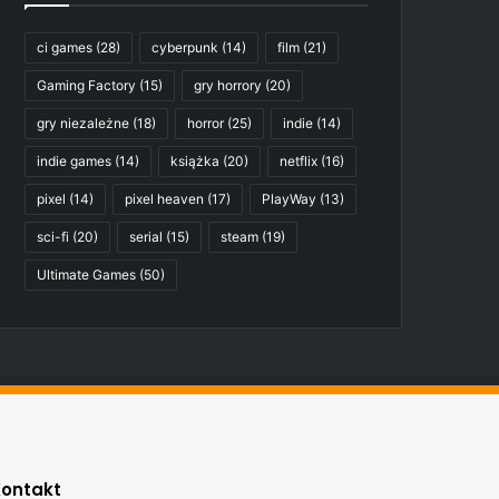
ci games
(28)
cyberpunk
(14)
film
(21)
Gaming Factory
(15)
gry horrory
(20)
gry niezależne
(18)
horror
(25)
indie
(14)
indie games
(14)
książka
(20)
netflix
(16)
pixel
(14)
pixel heaven
(17)
PlayWay
(13)
sci-fi
(20)
serial
(15)
steam
(19)
Ultimate Games
(50)
Kontakt