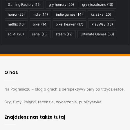
Gaming Factory
(15)
gry horrory
(20)
gry niezależne
(18)
horror
(25)
indie
(14)
indie games
(14)
książka
(20)
netflix
(16)
pixel
(14)
pixel heaven
(17)
PlayWay
(13)
sci-fi
(20)
serial
(15)
steam
(19)
Ultimate Games
(50)
O nas
Na Pograniczu – blog o grach z perspektywy pary po trzydziestce.
Gry, filmy, książki, recenzje, wydarzenia, publicystyka.
Znajdziesz nas także tutaj