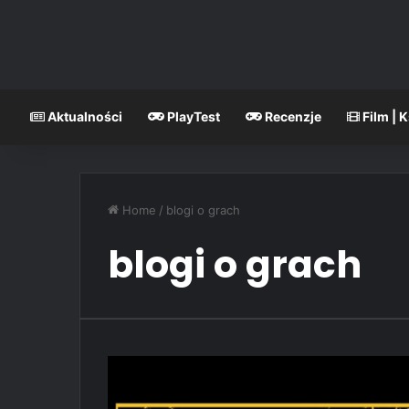
Aktualności
PlayTest
Recenzje
Film | 
Home
/
blogi o grach
blogi o grach