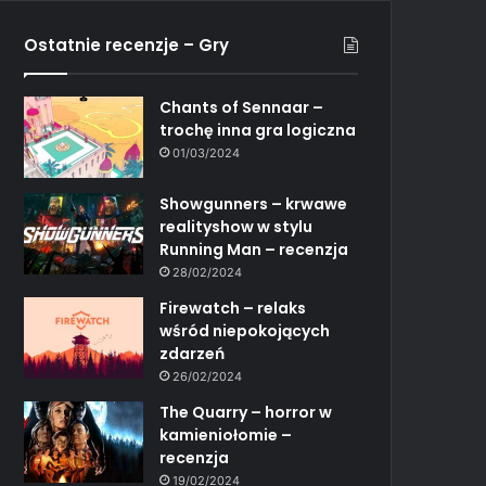
Ostatnie recenzje – Gry
Chants of Sennaar –
trochę inna gra logiczna
01/03/2024
Showgunners – krwawe
realityshow w stylu
Running Man – recenzja
28/02/2024
Firewatch – relaks
wśród niepokojących
zdarzeń
26/02/2024
The Quarry – horror w
kamieniołomie –
recenzja
19/02/2024