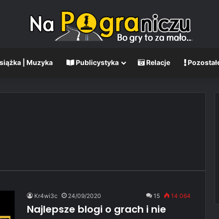
Książka | Muzyka
Publicystyka
Relacje
Pozostał
Kr4wi3c
24/09/2020
15
14 064
Najlepsze blogi o grach i nie