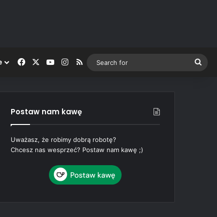
Facebook
X
YouTube
Instagram
RSS
Sea
e
for
Postaw nam kawę
Uważasz, że robimy dobrą robotę?
Chcesz nas wesprzeć? Postaw nam kawę ;)