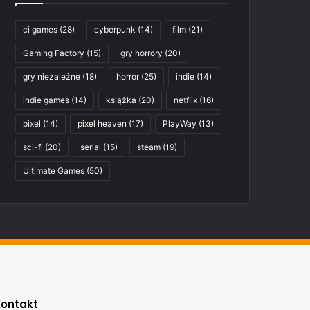
ci games
(28)
cyberpunk
(14)
film
(21)
Gaming Factory
(15)
gry horrory
(20)
gry niezależne
(18)
horror
(25)
indie
(14)
indie games
(14)
książka
(20)
netflix
(16)
pixel
(14)
pixel heaven
(17)
PlayWay
(13)
sci-fi
(20)
serial
(15)
steam
(19)
Ultimate Games
(50)
Kontakt