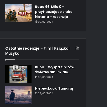
Road 96: Mile 0 –
przytłaczająco słaba
historia – recenzja
02/02/2024
Ostatnie recenzje – Film | Książka |
Muzyka
Kuba – Wyspa Gratów.
Świetny album, ale…
08/03/2024
Niebieskooki Samuraj
23/02/2024