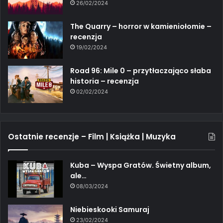
26/02/2024
The Quarry – horror w kamieniołomie –
recenzja
19/02/2024
Road 96: Mile 0 – przytłaczająco słaba
historia – recenzja
02/02/2024
Ostatnie recenzje – Film | Książka | Muzyka
Kuba – Wyspa Gratów. Świetny album,
ale…
08/03/2024
Niebieskooki Samuraj
23/02/2024