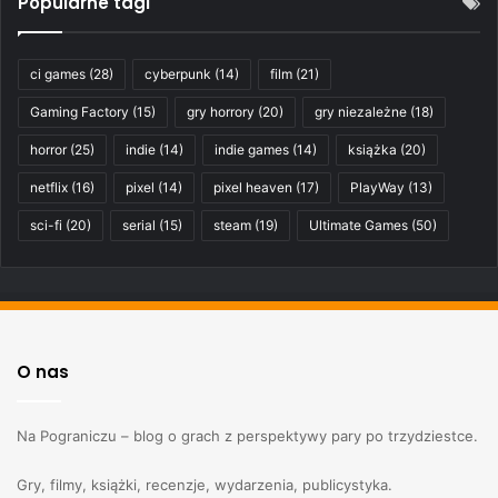
Popularne tagi
ci games
(28)
cyberpunk
(14)
film
(21)
Gaming Factory
(15)
gry horrory
(20)
gry niezależne
(18)
horror
(25)
indie
(14)
indie games
(14)
książka
(20)
netflix
(16)
pixel
(14)
pixel heaven
(17)
PlayWay
(13)
sci-fi
(20)
serial
(15)
steam
(19)
Ultimate Games
(50)
O nas
Na Pograniczu – blog o grach z perspektywy pary po trzydziestce.
Gry, filmy, książki, recenzje, wydarzenia, publicystyka.