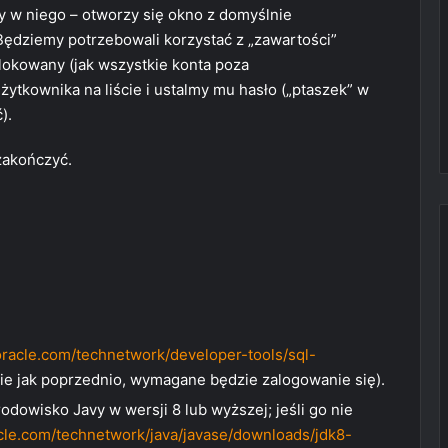
 w niego – otworzy się okno z domyślnie
ędziemy potrzebowali korzystać z „zawartości”
lokowany (jak wszystkie konta poza
żytkownika na liście i ustalmy mu hasło („ptaszek” w
).
 zakończyć.
racle.com/technetwork/developer-tools/sql-
e jak poprzednio, wymagane będzie zalogowanie się).
owisko Javy w wersji 8 lub wyższej; jeśli go nie
cle.com/technetwork/java/javase/downloads/jdk8-