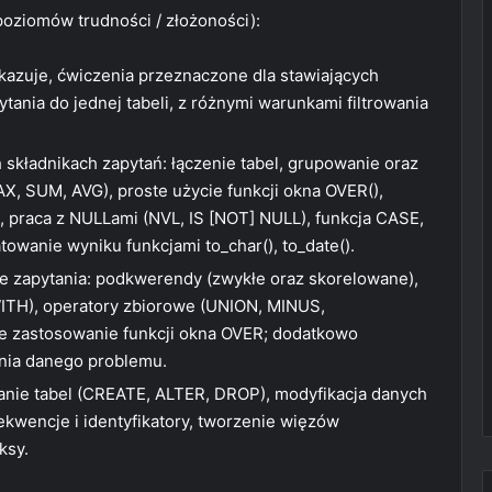
(poziomów trudności / złożoności):
azuje, ćwiczenia przeznaczone dla stawiających
tania do jednej tabeli, z różnymi warunkami filtrowania
składnikach zapytań: łączenie tabel, grupowanie oraz
MAX, SUM, AVG), proste użycie funkcji okna OVER(),
 praca z NULLami (NVL, IS [NOT] NULL), funkcja CASE,
owanie wyniku funkcjami to_char(), to_date().
ne zapytania: podkwerendy (zwykłe oraz skorelowane),
ITH), operatory zbiorowe (UNION, MINUS,
ze zastosowanie funkcji okna OVER; dodatkowo
ania danego problemu.
anie tabel (CREATE, ALTER, DROP), modyfikacja danych
kwencje i identyfikatory, tworzenie więzów
ksy.