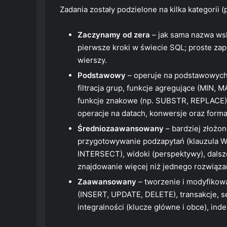
Zadania zostały podzielone na kilka kategorii 
Zaczynamy od zera
– jak sama nazwa wsk
pierwsze kroki w świecie SQL; proste zapy
wierszy.
Podstawowy
– operuje na podstawowych 
filtracja grup, funkcje agregujące (MIN, 
funkcje znakowe (np. SUBSTR, REPLACE),
operacje na datach, konwersje oraz format
Średniozaawansowany
– bardziej złożo
przygotowywanie podzapytań (klauzula W
INTERSECT), widoki (perspektywy), dals
znajdowanie więcej niż jednego rozwiąz
Zaawansowany
– tworzenie i modyfikow
(INSERT, UPDATE, DELETE), transakcje, se
integralności (klucze główne i obce), inde