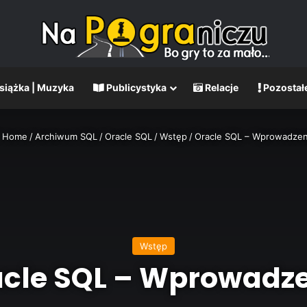
Książka | Muzyka
Publicystyka
Relacje
Pozostał
Home
/
Archiwum SQL
/
Oracle SQL
/
Wstęp
/
Oracle SQL – Wprowadzen
Wstęp
cle SQL – Wprowadz