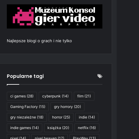
Najlepsze blogi o grach i nie tylko
Popularne tagi
ci games
(28)
cyberpunk
(14)
film
(21)
Gaming Factory
(15)
gry horrory
(20)
gry niezależne
(18)
horror
(25)
indie
(14)
indie games
(14)
książka
(20)
netflix
(16)
pixel
(14)
pixel heaven
(17)
PlayWay
(13)