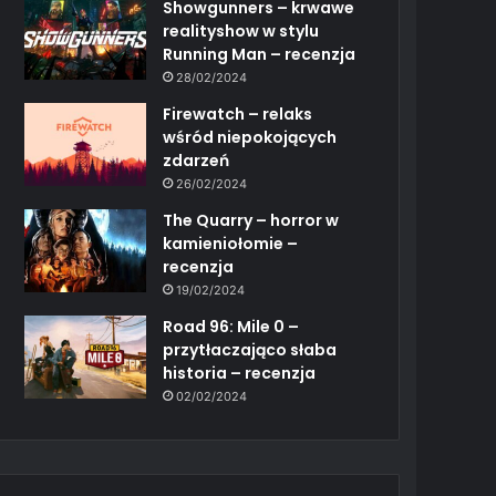
Showgunners – krwawe
realityshow w stylu
Running Man – recenzja
28/02/2024
Firewatch – relaks
wśród niepokojących
zdarzeń
26/02/2024
The Quarry – horror w
kamieniołomie –
recenzja
19/02/2024
Road 96: Mile 0 –
przytłaczająco słaba
historia – recenzja
02/02/2024