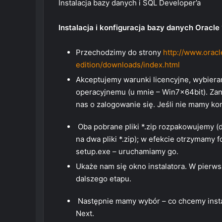
Instalacja bazy danych i SQL Developer’a
Instalacja i konfiguracja bazy danych Oracle
Przechodzimy do strony
http://www.oracl
edition/downloads/index.html
Akceptujemy warunki licencyjne, wybie
operacyjnemu (u mnie – Win7x64bit). Zani
nas o zalogowanie się. Jeśli nie mamy kon
Oba pobrane pliki *.zip rozpakowujemy (do 
na dwa pliki *.zip); w efekcie otrzymamy
setup.exe – uruchamiamy go.
Ukaże nam się okno instalatora. W pierw
dalszego etapu.
Następnie mamy wybór – co chcemy insta
Next.