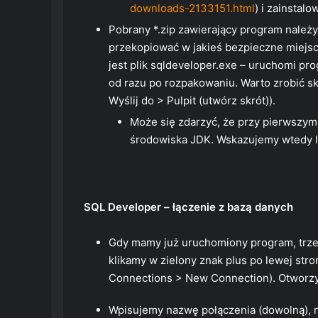
downloads-2133151.html
) i zainsta
Pobrany *.zip zawierający program należ
przekopiować w jakieś bezpieczne miejsc
jest plik sqldeveloper.exe – uruchomi pr
od razu po rozpakowaniu. Warto zrobić sk
Wyślij do > Pulpit (utwórz skrót)).
Może się zdarzyć, że przy pierwszym 
środowiska JDK. Wskazujemy wtedy lok
SQL Developer – łączenie z bazą danych
Gdy mamy już uruchomiony program, trze
klikamy w zielony znak plus po lewej str
Connections > New Connection). Otworzy 
Wpisujemy nazwę połączenia (dowolną), n