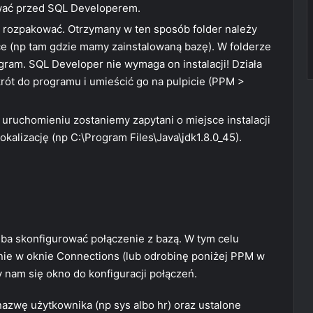
lować przed SQL Developerem.
y rozpakować. Otrzymany w ten sposób folder należy
e (np tam gdzie mamy zainstalowaną bazę). W folderze
ogram. SQL Developer nie wymaga on instalacji! Działa
rót do programu i umieścić go na pulpicie (PPM >
uruchomieniu zostaniemy zapytani o miejsce instalacji
alizację (np C:\Program Files\Java\jdk1.8.0_45).
ba skonfigurować połączenie z bazą. W tym celu
onie w oknie Connections (lub odrobinę poniżej PPM w
nam się okno do konfiguracji połączeń.
azwę użytkownika (np sys albo hr) oraz ustalone