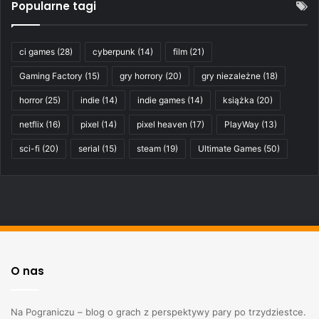
Popularne tagi
ci games
(28)
cyberpunk
(14)
film
(21)
Gaming Factory
(15)
gry horrory
(20)
gry niezależne
(18)
horror
(25)
indie
(14)
indie games
(14)
książka
(20)
netflix
(16)
pixel
(14)
pixel heaven
(17)
PlayWay
(13)
sci-fi
(20)
serial
(15)
steam
(19)
Ultimate Games
(50)
O nas
Na Pograniczu – blog o grach z perspektywy pary po trzydziestce.