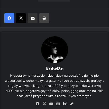
Share via Email
Print
Kr4wi3c
Niepoprawny marzyciel, słuchający na codzień dziwnie nie
wpadającej w ucho muzyki z gatunku tych ostrzejszych, grający z
reguły we wszelkiego rodzaju FPS'y podszyte lekko warstwą
cRPG ale nie pogardzający też cRPG pełną gębą oraz raz na jakiś
czas jakąś przygodówką z rodzaju tych starszych.
Fa
X
Yo
Ins
Tw
Ste