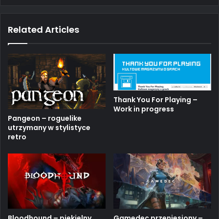
ce
uT
tag
itc
am
bo
ub
ra
h
ok
e
m
Related Articles
Thank You For Playing –
Work in progress
Pangeon – roguelike
utrzymany w stylistyce
retro
Bloodhound – piekielny
Gamedec przeniesiony –