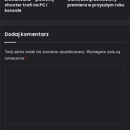
shooter trafi na PC i
premiera w przyszłym roku
konsole
Dodaj komentarz
Twój adres email nie zostanie opublikowany.
Wymagane pola są
oznaczone
*
K
o
m
e
n
t
a
r